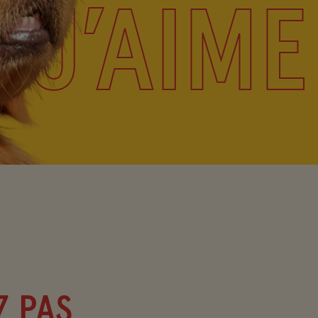
 J’AIME
Z PAS