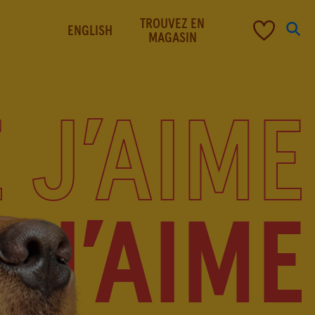
TROUVEZ EN
ENGLISH
MAGASIN
NOTRE HISTOIRE
 J’AIME
 J’AIME